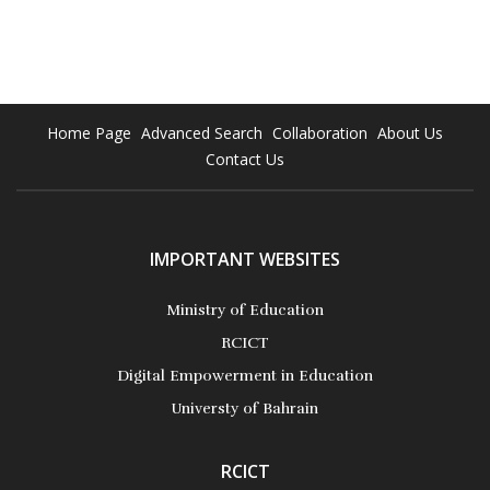
واستخدام منصات تعلیمیة تعلمیة وفصول دراسیة عبر الإنترنت
المنزل ، \ لیتسن یّ للمعل مّین تعلیم الطلاب عن ب ُعد أثناء وجودهم
وإنشاء فرق عمل تضم مستشارین ومعلمین لدعم الآباء والطلاب
وتدریبها. کما تضمنت الحلول تنویع طرق تقدیم الخدمة استناداً إلی
العمر والقدرات، وتشجیع شرکات تقنیات التعلیم وإقامة شراکات مع
Home Page
Advanced Search
Collaboration
About Us
المنصات إتاحة مواردها وخدماتها مجان اً g التعلیمیة التابعة للقطاع
Contact Us
الخاص الصعید الدولي من g الاستجابة، والتعاون g لزیادة قدرة
الدول أجل تبادل الموارد التعلیمیة الموجودة عبر الإنترنت.
More Details
IMPORTANT WEBSITES
Ministry of Education
RCICT
Digital Empowerment in Education
Universty of Bahrain
RCICT