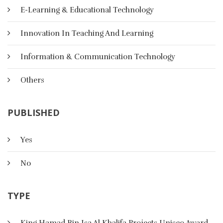
E-Learning & Educational Technology
Innovation In Teaching And Learning
Information & Communication Technology
Others
PUBLISHED
Yes
دليل التطبيقات الذكية للأطفال
No
TYPE
لكل أم تبحث عن المتعة والتعليم لطفلها في آن واحد أعددنا هذا
الملف لنتعلم, لنفكر, لنكون. لنستمتع