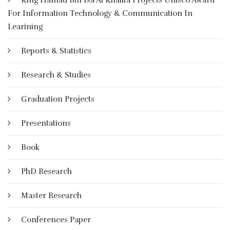
King Hamad Bin Isa Al Khalifa Projects Unisco Award
For Information Technology & Communication In
More Details
Learining
Reports & Statistics
Research & Studies
Graduation Projects
Presentations
Book
PhD Research
Master Research
Conferences Paper