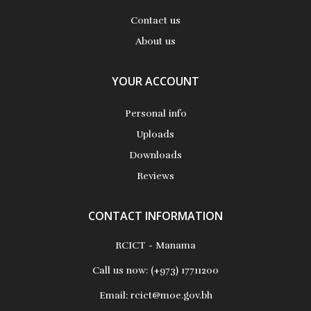
Contact us
About us
YOUR ACCOUNT
Personal info
Uploads
Downloads
Reviews
CONTACT INFORMATION
RCICT - Manama
Call us now:
(+973) 17711200
Email:
rcict@moe.gov.bh
معايير تكنولوجيا التعليم