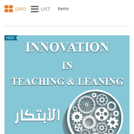
GRID
LIST
Items
NEW