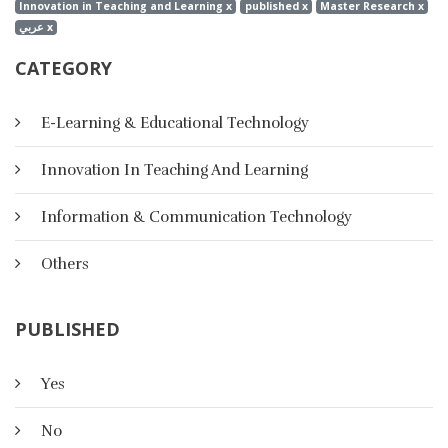
Innovation in Teaching and Learning x
published x
Master Research x
عربي x
CATEGORY
E-Learning & Educational Technology
Innovation In Teaching And Learning
Information & Communication Technology
Others
PUBLISHED
أثر برنامج تدريبي الكتروني على كفاءة
Yes
إدارة الوقت لدى موظفي ديوان الخدمة
No
المدنية بمملكة البحرين ومدى رضا