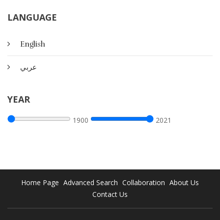
LANGUAGE
English
عربي
YEAR
1900
2021
الإنتقال إلى التعليم عن بعد
Home Page
Advanced Search
Collaboration
About Us
بينما تزرار المخاوف حول فيروس كورونا المستحد يتخذ العديد من
Contact Us
قادة التعليم القرار الصعب بغلق المدارس. للمساعدة في عملية
الانتقال إلى التعلم عن بعد صممنا موارد ودورات تدريبية وأدلة
توضيحية نأمل أن تساعد على دعم العاملين في تكنولوجيا