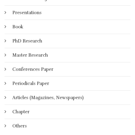
الخاص الصعید الدولي من g الاستجابة، والتعاون g لزیادة قدرة
الدول أجل تبادل الموارد التعلیمیة الموجودة عبر الإنترنت.
Presentations
More Details
Book
PhD Research
Master Research
Conferences Paper
Periodicals Paper
Articles (Magazines, Newspapers)
Chapter
Others