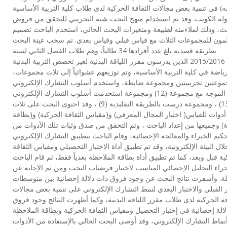
ه) في تنمية بعض مجالات الثقافة الحركية لدى طلاب كلية التربية الأساسية
ولة الكويت. وقد تم استخدام منهج البحث شبه التجريبي للتحقق من فروض
ث، وذلك لملاءمته لطبيعة ومتغيرات البحث الحالي، استخدم الباحث تصميم
ون للمجموعات الثلاث مع قياس قبلي وقياس بعدي. تم سحب عينة البحث
بطريقة قصدية بلغ عدد أفرادها 34 طالباً، وهم طلاب الفصل الثاني لسنة
2015/2016 الذين يدرسون مقرر اللياقة البدنية لغير تخصص التربية البدنية
ياضة في كلية التربية الأساسية، وتم توزيعهم عشوائياً إلى ثلاث مجموعات،
وعتين تجريبيتين ومجموعة ضابطة، واستخدم أسلوب التشارك الإلكتروني
الموجه مع مجموعة (12) ومجموعة استخدمت أسلوب التشارك الإلكتروني
الحر(13) ، ومجموعة درست بالطريقة التقليدية (9) ، وقد احتوى البحث على ثلاث
أدوات للقياس( اختبار المجال المعرفي) و(مقياس الثقافة الحركية) و(بطاقة
) وجميعها من إعداد الباحث ، وتم التحقق من صدق وثبات تلك الأدوات من
كيم الخبراء والمعالجة الإحصائية، وقام الباحث بتطبيق التشارك الإلكتروني
ال البيئة الإلكترونية، وقد تم تطبيق أداة الاختبار التحصيلي ومقياس الثقافة
ية قبل وبعد، كما تم تطبيق أداة بطاقة الملاحظة بعدياً فقط، ثم قام الباحث
جراء التحليل الإحصائي المناسب لاختبار فرضيات البحث ومن ثم الإجابة عن
لة. وأسفرت نتائج البحث عن وجود فروق ذات دلالة إحصائية بين متوسطات
ار القبلي والاختبار البعدي لنمط التشارك الإلكتروني على تنمية بعض مجالات
فة الحركية لدى طلاب مقرر اللياقة البدنية، وكما أظهرت النتائج وجود فروق
الة إحصائية في إختبار التحصيل ومقياس الثقافة الحركية وبطاقة الملاحظة
نماط التشارك الإلكتروني، وقد أوصى البحث الحالي بالإستفادة من الأدوات