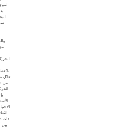
الموج
بد
البح
سلم
والر
مجم
ملاحظة
خلال تح
من خل
الحرك
بإ
الأسئ
الاختب
الثقا
ذات دل
بين أ