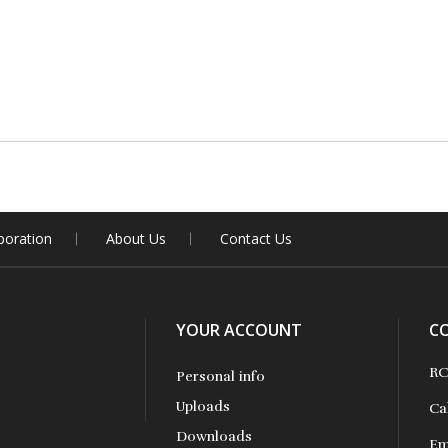
boration
About Us
Contact Us
YOUR ACCOUNT
C
RC
Personal info
Uploads
Ca
Downloads
Em