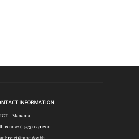
ONTACT INFORMATION
ICT - Manama
ll us now:
(+973) 17711200
ail:
rcict@moe.gov.bh