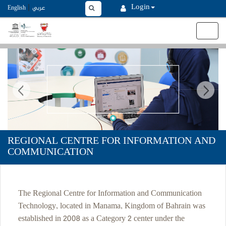
MasterLayout.master
|
Login
English
عربي
Toggle
navigat
REGIONAL CENTRE FOR INFORMATION AND
COMMUNICATION
The Regional Centre for Information and Communication
Technology, located in Manama, Kingdom of Bahrain was
established in 2008 as a Category 2 center under the